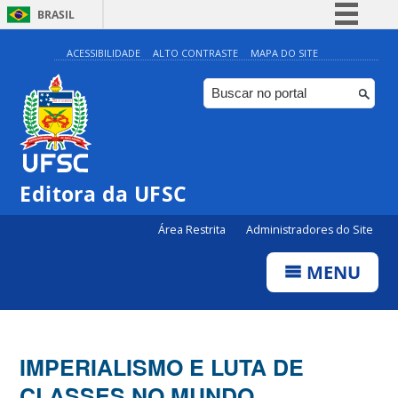
BRASIL
Simplifique!
ACESSIBILIDADE
ALTO CONTRASTE
MAPA DO SITE
Comunica BR
Participe
Acesso à informação
Legislação
Editora da UFSC
Canais
Área Restrita
Administradores do Site
MENU
IMPERIALISMO E LUTA DE
CLASSES NO MUNDO