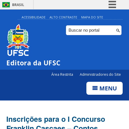
BRASIL
Simplifique!
ACESSIBILIDADE
ALTO CONTRASTE
MAPA DO SITE
Comunica BR
Participe
Acesso à informação
Legislação
Editora da UFSC
Canais
Área Restrita
Administradores do Site
MENU
Inscrições para o I Concurso
Franklin Cascaes – Contos