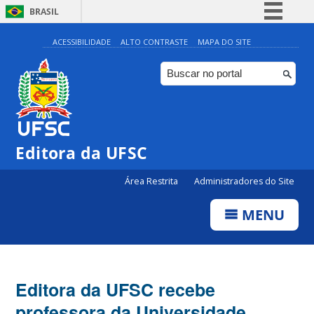
BRASIL
Simplifique!
ACESSIBILIDADE
ALTO CONTRASTE
MAPA DO SITE
Comunica BR
Participe
Acesso à informação
Legislação
Editora da UFSC
Canais
Área Restrita
Administradores do Site
MENU
Editora da UFSC recebe
professora da Universidade