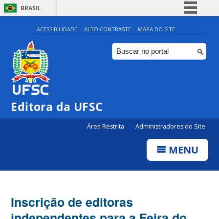
BRASIL
Simplifique!
ACESSIBILIDADE
ALTO CONTRASTE
MAPA DO SITE
Comunica BR
Participe
Acesso à informação
Legislação
Editora da UFSC
Canais
Área Restrita
Administradores do Site
MENU
Inscrição de editoras
independentes para a Feira do