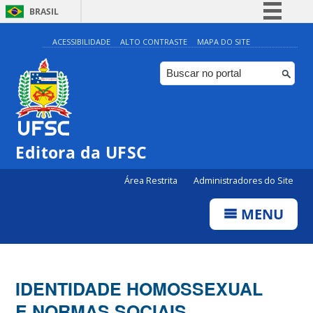
BRASIL
Simplifique!
ACESSIBILIDADE
ALTO CONTRASTE
MAPA DO SITE
Comunica BR
Participe
Acesso à informação
Legislação
Editora da UFSC
Canais
Área Restrita
Administradores do Site
MENU
IDENTIDADE HOMOSSEXUAL
E NORMAS SOCIAIS