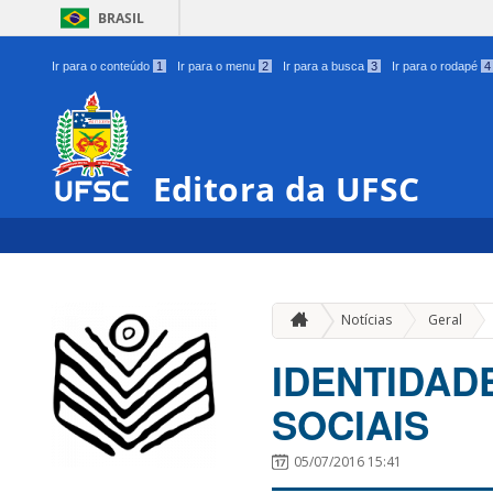
BRASIL
Ir para o conteúdo
1
Ir para o menu
2
Ir para a busca
3
Ir para o rodapé
4
Editora da UFSC
»
Notícias
Geral
IDENTIDAD
SOCIAIS
05/07/2016 15:41