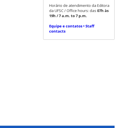
Horário de atendimento da Editora
da UFSC / Office hours: das
07h às
19h / 7 a.m. to 7 p.m.
Equipe e contatos • Staff
contacts