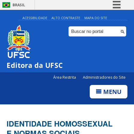
BRASIL
Simplifique!
ACESSIBILIDADE
ALTO CONTRASTE
MAPA DO SITE
Comunica BR
Participe
Acesso à informação
Legislação
Editora da UFSC
Canais
Área Restrita
Administradores do Site
MENU
IDENTIDADE HOMOSSEXUAL
E NORMAS SOCIAIS