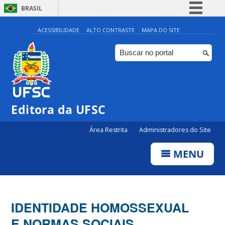
BRASIL
Simplifique!
ACESSIBILIDADE
ALTO CONTRASTE
MAPA DO SITE
Comunica BR
Participe
Acesso à informação
Legislação
Editora da UFSC
Canais
Área Restrita
Administradores do Site
MENU
IDENTIDADE HOMOSSEXUAL
E NORMAS SOCIAIS