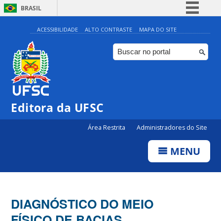
BRASIL
Simplifique!
ACESSIBILIDADE
ALTO CONTRASTE
MAPA DO SITE
Comunica BR
Participe
Acesso à informação
Legislação
Editora da UFSC
Canais
Área Restrita
Administradores do Site
MENU
DIAGNÓSTICO DO MEIO
FÍSICO DE BACIAS