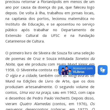
precisou retornar a Florianópolis em menos de um
ano por causa da doença do pai, que faleceu logo
depois. De volta à Ilha, trabalhou em jornais locais,
na capitania dos portos, lecionou matemática no
Instituto de Educação, e se aposentou no serviço
público após trabalhar no Departamento de
Extensão Cultural da UFSC e na Fundação
Catarinense de Cultura.
O primeiro livro de Silveira de Souza foi uma seleção
de poemas de Cruz e Souza intitulada
Sonetos da
Noite
, que ele produziu com Hugo Mund Júnior em
1958. O Silveirinha contista estrearia em 1960 com
O vigia e a cidade
, também com as xilogravuras de
Mund na Edições de Livro de Arte, que os dois
produziam artesanalmente. O segundo volume de
contos,
Uma voz na praça
, saiu em 1962, com capa
e desenhos de Pedro Paulo Vechietti. Depois disso,
vieram
Quatro Alamedas
(contos, em 1976),
Os
pequenos desencontros
(crônicas, em 1977),
O