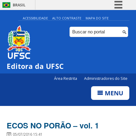
BRASIL
Simplifique!
ACESSIBILIDADE
ALTO CONTRASTE
MAPA DO SITE
Comunica BR
Participe
Acesso à informação
Legislação
Editora da UFSC
Canais
Área Restrita
Administradores do Site
MENU
ECOS NO PORÃO – vol. 1
05/07/2016 15:41