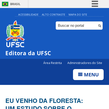
BRASIL
Simplifique!
ACESSIBILIDADE
ALTO CONTRASTE
MAPA DO SITE
Comunica BR
Participe
Acesso à informação
Legislação
Editora da UFSC
Canais
Área Restrita
Administradores do Site
MENU
EU VENHO DA FLORESTA:
UM ESTUDO SOBRE O