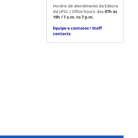
Horário de atendimento da Editora
da UFSC / Office hours: das
07h às
19h / 7 a.m. to 7 p.m.
Equipe e contatos • Staff
contacts