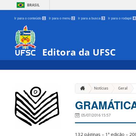
BRASIL
Ir para o conteúdo
1
Ir para o menu
2
Ir para a busca
3
Ir para o rodapé
4
Editora da UFSC
»
Notícias
Geral
GRAMÁTICA
05/07/2016 15:57
132 páginas – 1ª edição – 20