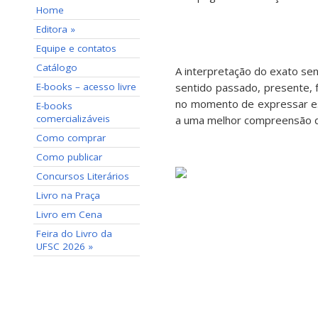
Home
Editora »
Equipe e contatos
Catálogo
A interpretação do exato se
E-books – acesso livre
sentido passado, presente, 
no momento de expressar ess
E-books
comercializáveis
a uma melhor compreensão d
Como comprar
Como publicar
Concursos Literários
Livro na Praça
Livro em Cena
Feira do Livro da
UFSC 2026 »