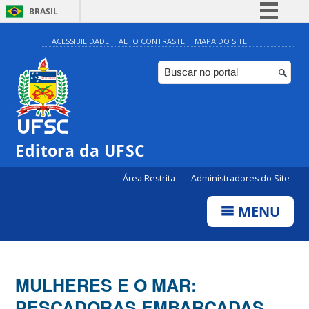
BRASIL
Simplifique!
ACESSIBILIDADE
ALTO CONTRASTE
MAPA DO SITE
Comunica BR
Participe
Acesso à informação
Legislação
Editora da UFSC
Canais
Área Restrita
Administradores do Site
MENU
MULHERES E O MAR:
PESCADORAS EMBARCADAS