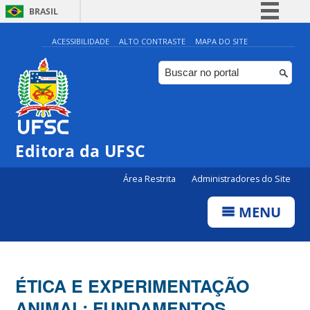
BRASIL
Simplifique!
ACESSIBILIDADE
ALTO CONTRASTE
MAPA DO SITE
Comunica BR
Participe
Acesso à informação
Legislação
Editora da UFSC
Canais
Área Restrita
Administradores do Site
MENU
ÉTICA E EXPERIMENTAÇÃO
ANIMAL: FUNDAMENTOS