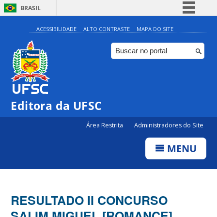
BRASIL
Simplifique!
ACESSIBILIDADE
ALTO CONTRASTE
MAPA DO SITE
Comunica BR
Participe
Acesso à informação
Legislação
Editora da UFSC
Canais
Área Restrita
Administradores do Site
MENU
RESULTADO II CONCURSO
SALIM MIGUEL [ROMANCE]