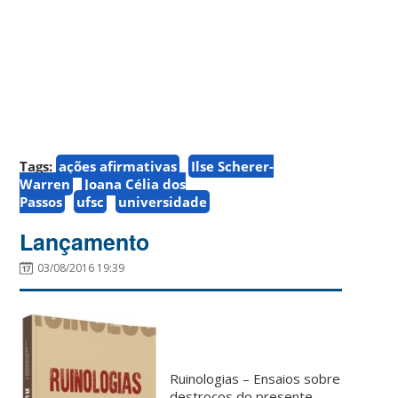
Tags:
ações afirmativas
Ilse Scherer-
Warren
Joana Célia dos
Passos
ufsc
universidade
Lançamento
03/08/2016 19:39
Ruinologias – Ensaios sobre
destroços do presente