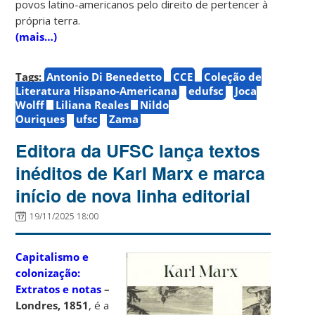
povos latino-americanos pelo direito de pertencer à
própria terra.
(mais…)
Tags:
Antonio Di Benedetto
CCE
Coleção de
Literatura Hispano-Americana
edufsc
Joca
Wolff
Liliana Reales
Nildo
Ouriques
ufsc
Zama
Editora da UFSC lança textos
inéditos de Karl Marx e marca
início de nova linha editorial
19/11/2025 18:00
Capitalismo e
colonização:
Extratos e notas
–
Londres, 1851
, é a