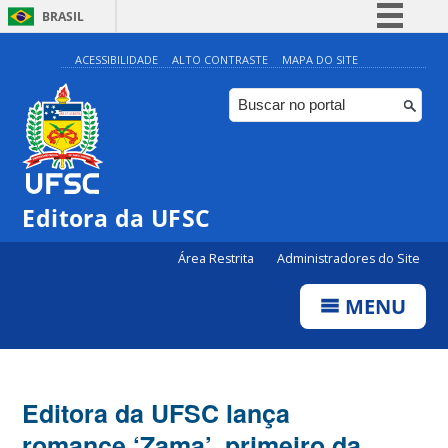
BRASIL
Simplifique!
ACESSIBILIDADE
ALTO CONTRASTE
MAPA DO SITE
Comunica BR
Participe
Acesso à informação
Legislação
Editora da UFSC
Canais
Área Restrita
Administradores do Site
MENU
Editora da UFSC lança
romance ‘Zama’, primeiro da