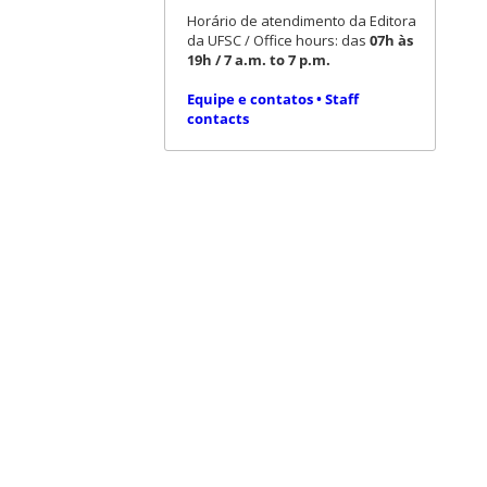
Horário de atendimento da Editora
da UFSC / Office hours: das
07h às
19h / 7 a.m. to 7 p.m.
Equipe e contatos • Staff
contacts