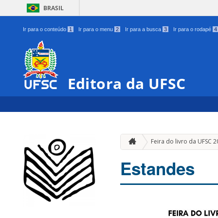
BRASIL
Ir para o conteúdo
1
Ir para o menu
2
Ir para a busca
3
Ir para o rodapé
4
Editora da UFSC
Feira do livro da UFSC 
Estandes