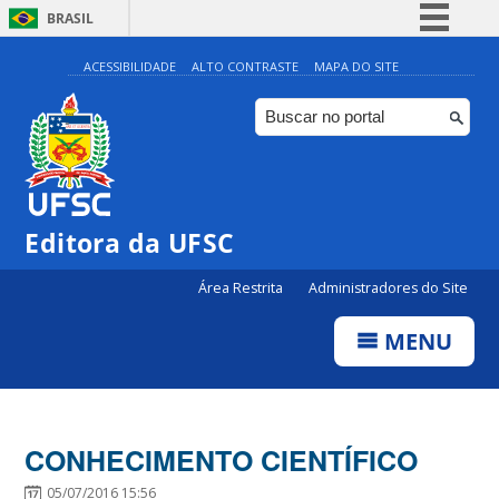
BRASIL
Simplifique!
ACESSIBILIDADE
ALTO CONTRASTE
MAPA DO SITE
Comunica BR
Participe
Acesso à informação
Legislação
Editora da UFSC
Canais
Área Restrita
Administradores do Site
MENU
CONHECIMENTO CIENTÍFICO
05/07/2016 15:56