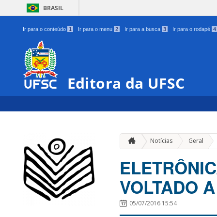
BRASIL
Ir para o conteúdo
1
Ir para o menu
2
Ir para a busca
3
Ir para o rodapé
4
Editora da UFSC
»
Notícias
Geral
ELETRÔNIC
VOLTADO A
05/07/2016 15:54