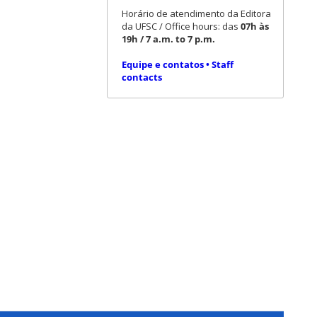
Horário de atendimento da Editora
da UFSC / Office hours: das
07h às
19h / 7 a.m. to 7 p.m.
Equipe e contatos • Staff
contacts