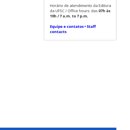
Horário de atendimento da Editora
da UFSC / Office hours: das
07h às
19h / 7 a.m. to 7 p.m.
Equipe e contatos • Staff
contacts