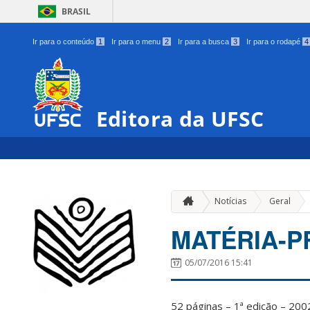
BRASIL
Ir para o conteúdo
1
Ir para o menu
2
Ir para a busca
3
Ir para o rodapé
4
Editora da UFSC
»
Notícias
Geral
MATÉRIA-P
05/07/2016 15:41
52 páginas – 1ª edição – 200