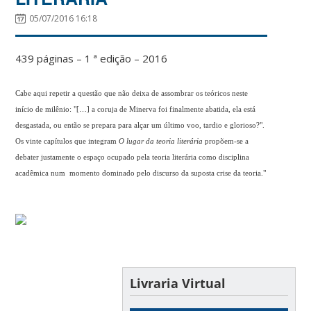
05/07/2016 16:18
439 páginas – 1 ª edição – 2016
Cabe aqui repetir a questão que não deixa de assombrar os teóricos neste
início de milênio: "[…] a coruja de Minerva foi finalmente abatida, ela está
desgastada, ou então se prepara para alçar um último voo, tardio e glorioso?".
Os vinte capítulos que integram
O lugar da teoria literária
propõem-se a
debater justamente o espaço ocupado pela teoria literária como disciplina
acadêmica num momento dominado pelo discurso da suposta crise da teoria."
Livraria Virtual