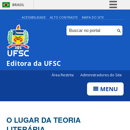
BRASIL
Simplifique!
ACESSIBILIDADE
ALTO CONTRASTE
MAPA DO SITE
Comunica BR
Participe
Acesso à informação
Legislação
Editora da UFSC
Canais
Área Restrita
Administradores do Site
MENU
O LUGAR DA TEORIA
LITERÁRIA