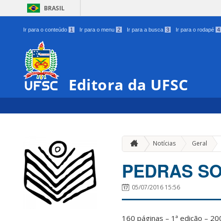
BRASIL
Ir para o conteúdo
1
Ir para o menu
2
Ir para a busca
3
Ir para o rodapé
4
Editora da UFSC
»
Notícias
Geral
PEDRAS SO
05/07/2016 15:56
160 páginas – 1ª edição – 20