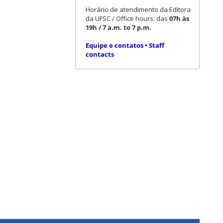
Horário de atendimento da Editora
da UFSC / Office hours: das
07h às
19h / 7 a.m. to 7 p.m.
Equipe e contatos • Staff
contacts