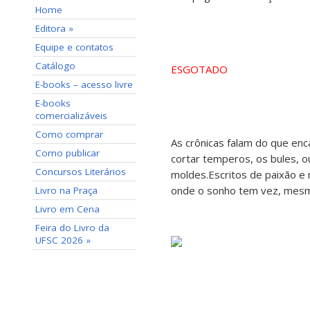
Home
Editora »
Equipe e contatos
Catálogo
ESGOTADO
E-books – acesso livre
E-books
comercializáveis
Como comprar
As crônicas falam do que en
Como publicar
cortar temperos, os bules, ou
Concursos Literários
moldes.Escritos de paixão e m
onde o sonho tem vez, mesmo
Livro na Praça
Livro em Cena
Feira do Livro da
UFSC 2026 »