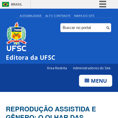
BRASIL
Simplifique!
ACESSIBILIDADE
ALTO CONTRASTE
MAPA DO SITE
Comunica BR
Participe
Acesso à informação
Legislação
Editora da UFSC
Canais
Área Restrita
Administradores do Site
MENU
REPRODUÇÃO ASSISTIDA E
GÊNERO: O OLHAR DAS