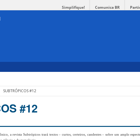
Simplifique!
Comunica BR
Parti
SUBTRÓPICOS #12
OS #12
nico, a revista Subtrópicos trará textos – curtos, certeiros, candentes – sobre um amplo espe