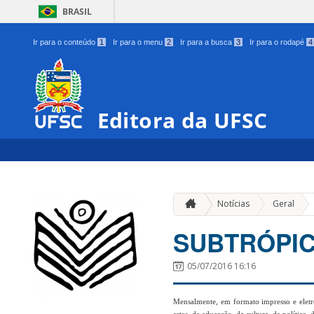
BRASIL
Ir para o conteúdo
1
Ir para o menu
2
Ir para a busca
3
Ir para o rodapé
4
Editora da UFSC
»
Notícias
Geral
SUBTRÓPIC
05/07/2016 16:16
Mensalmente, em formato impresso e eletrô