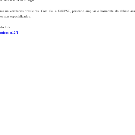
da ciência e da tecnologia.
oras universitárias brasileiras. Com ela, a EdUFSC, pretende ampliar o horizonte do debate ac
evistas especializados.
lo link:
ropicos_n12/1