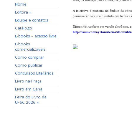
artes, da educação, da cultura, da política, 
Home
A iniciativa é pioneira no âmbito da edit
Editora »
permanecer no círculo restrito dos livros e r
Equipe e contatos
Disponível também em versão eletrônica, pe
Catálogo
http://issuu.com/ayrtonsilveira/docs/subt
E-books – acesso livre
E-books
comercializáveis
Como comprar
Como publicar
Concursos Literários
Livro na Praça
Livro em Cena
Feira do Livro da
UFSC 2026 »