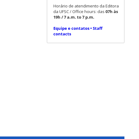
Horário de atendimento da Editora
da UFSC / Office hours: das
07h às
19h / 7 a.m. to 7 p.m.
Equipe e contatos • Staff
contacts