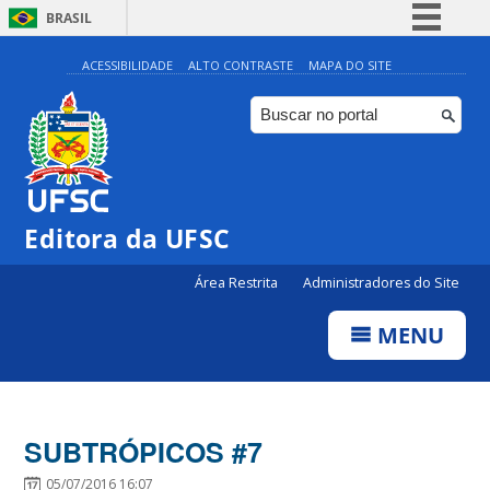
BRASIL
Simplifique!
ACESSIBILIDADE
ALTO CONTRASTE
MAPA DO SITE
Comunica BR
Participe
Acesso à informação
Legislação
Editora da UFSC
Canais
Área Restrita
Administradores do Site
MENU
SUBTRÓPICOS #7
05/07/2016 16:07