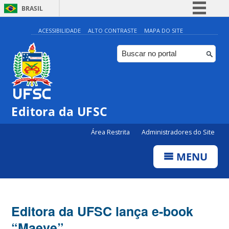
BRASIL
Simplifique!
ACESSIBILIDADE
ALTO CONTRASTE
MAPA DO SITE
Comunica BR
Participe
Acesso à informação
Legislação
Editora da UFSC
Canais
Área Restrita
Administradores do Site
MENU
Editora da UFSC lança e-book
“Maeve”