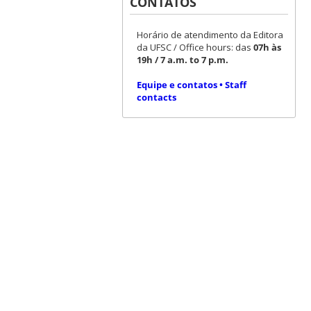
CONTATOS
Horário de atendimento da Editora
da UFSC / Office hours: das
07h às
19h / 7 a.m. to 7 p.m.
Equipe e contatos • Staff
contacts