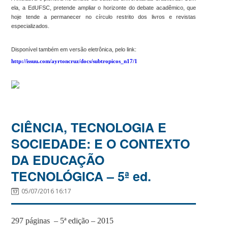
ela, a EdUFSC, pretende ampliar o horizonte do debate acadêmico, que
hoje tende a permanecer no círculo restrito dos livros e revistas
especializados.
Disponível também em versão eletrônica, pelo link:
http://issuu.com/ayrtoncruz/docs/subtropicos_n17/1
CIÊNCIA, TECNOLOGIA E
SOCIEDADE: E O CONTEXTO
DA EDUCAÇÃO
TECNOLÓGICA – 5ª ed.
05/07/2016 16:17
297 páginas – 5ª edição – 2015