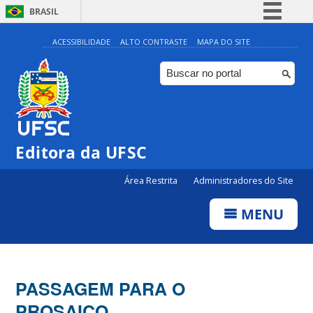
BRASIL
Simplifique!
ACESSIBILIDADE
ALTO CONTRASTE
MAPA DO SITE
Comunica BR
Participe
Acesso à informação
Legislação
Editora da UFSC
Canais
Área Restrita
Administradores do Site
MENU
PASSAGEM PARA O
PROSAICO