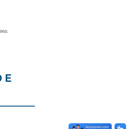
1960.
 E