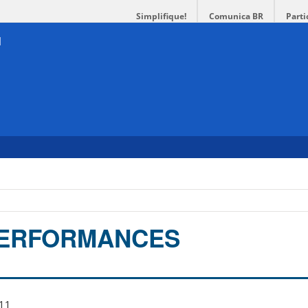
Simplifique!
Comunica BR
Parti
PERFORMANCES
inas – 1ª edição –