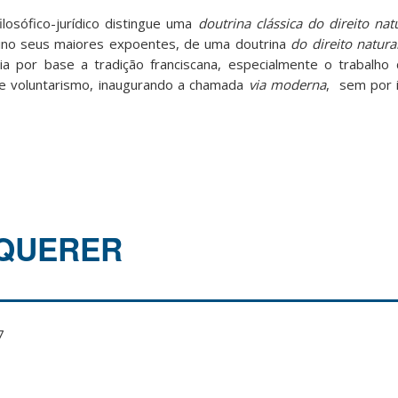
losófico-jurídico distingue uma
doutrina clássica do direito natu
ino seus maiores expoentes, de uma doutrina
do direito natur
eria por base a tradição franciscana, especialmente o trabalho
e voluntarismo, inaugurando a chamada
via moderna
, sem por 
 QUERER
7