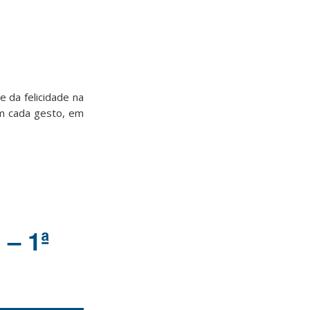
 da felicidade na
em cada gesto, em
– 1ª