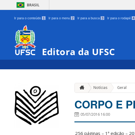
BRASIL
Ir para o conteúdo
1
Ir para o menu
2
Ir para a busca
3
Ir para o rodapé
4
Editora da UFSC
Notícias
Geral
CORPO E 
05/07/2016 16:00
256 pág