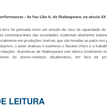
Performances –
As You Like It, de Shakespeare, no século XX
te livro foi pensada como um estudo de caso da capacidade do
xto contemporâneo das sociedades ocidentais altamente industr
ecialmente em produções teatrais que são levadas ao palco nos pr
objetivo, o autor analisou e examinou o fascínio crítico e o traba
produções dramáticas de Shakespeare com elenco totalmente ma
síveis do atores-meninos elisabetanos, em face de pro
DE LEITURA