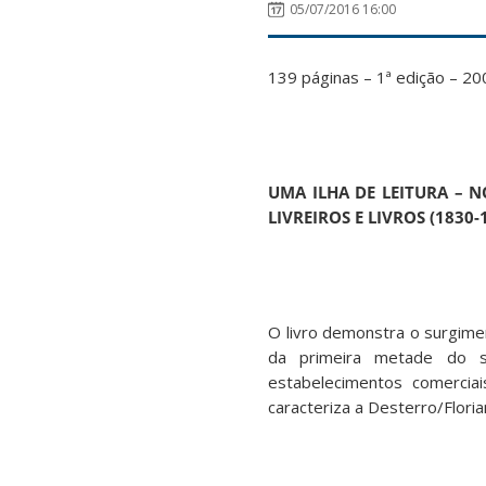
05/07/2016 16:00
139 páginas – 1ª edição – 20
UMA ILHA DE LEITURA – N
LIVREIROS E LIVROS (1830-
O livro demonstra o surgimen
da primeira metade do sé
estabelecimentos comercia
caracteriza a Desterro/Floria