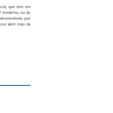
ral,
que tem em
al moderno
, ou do
 desenvolvido por
isso abrir mão da