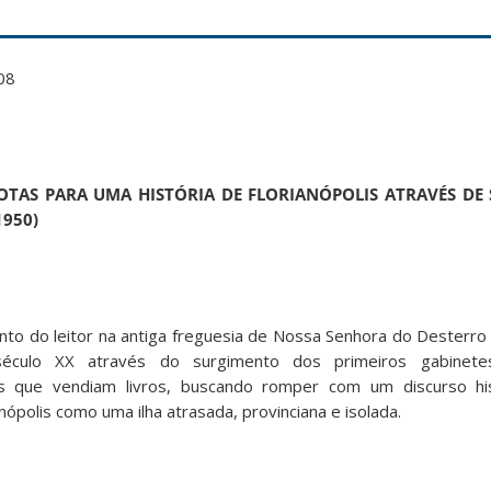
08
OTAS PARA UMA HISTÓRIA DE FLORIANÓPOLIS ATRAVÉS DE S
1950)
to do leitor na antiga freguesia de Nossa Senhora do Desterro e
culo XX através do surgimento dos primeiros gabinetes
is que vendiam livros, buscando romper com um discurso his
nópolis como uma ilha atrasada, provinciana e isolada.