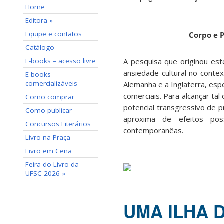
Home
Editora »
Equipe e contatos
Corpo e 
Catálogo
E-books – acesso livre
A pesquisa que originou es
ansiedade cultural no conte
E-books
comercializáveis
Alemanha e a Inglaterra, esp
comerciais. Para alcançar tal 
Como comprar
potencial transgressivo de 
Como publicar
aproxima de efeitos pos
Concursos Literários
contemporanêas.
Livro na Praça
Livro em Cena
Feira do Livro da
UFSC 2026 »
UMA ILHA 