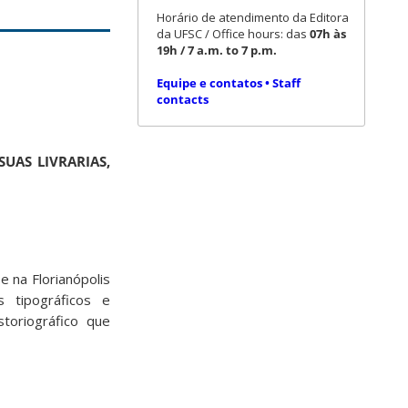
Horário de atendimento da Editora
da UFSC / Office hours: das
07h às
19h / 7 a.m. to 7 p.m.
Equipe e contatos • Staff
contacts
UAS LIVRARIAS,
 na Florianópolis
 tipográficos e
toriográfico que