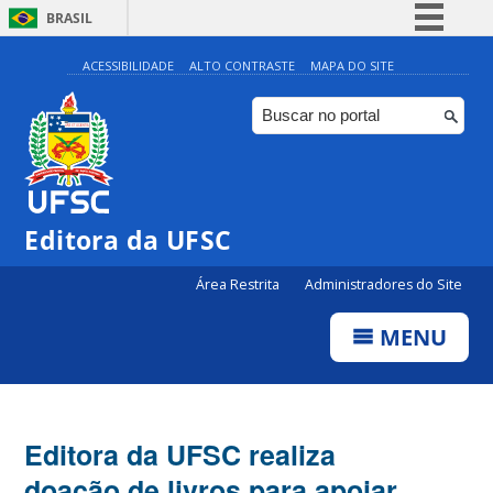
BRASIL
Simplifique!
ACESSIBILIDADE
ALTO CONTRASTE
MAPA DO SITE
Comunica BR
Participe
Acesso à informação
Legislação
Editora da UFSC
Canais
Área Restrita
Administradores do Site
MENU
Editora da UFSC realiza
doação de livros para apoiar