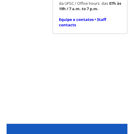
da UFSC / Office hours: das
07h às
19h / 7 a.m. to 7 p.m.
Equipe e contatos • Staff
contacts