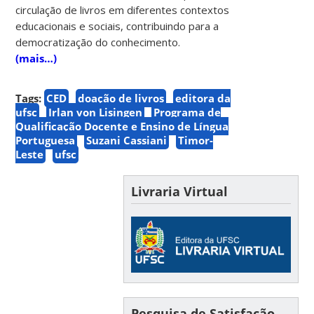
circulação de livros em diferentes contextos
educacionais e sociais, contribuindo para a
democratização do conhecimento.
(mais…)
Tags:
CED
doação de livros
editora da
ufsc
Irlan von Lisingen
Programa de
Qualificação Docente e Ensino de Língua
Portuguesa
Suzani Cassiani
Timor-
Leste
ufsc
Livraria Virtual
Pesquisa de Satisfação