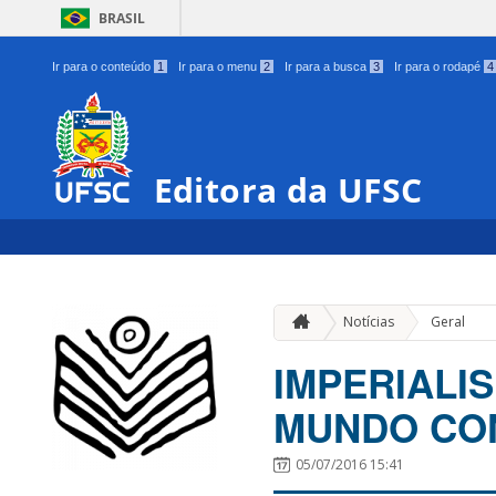
BRASIL
Ir para o conteúdo
1
Ir para o menu
2
Ir para a busca
3
Ir para o rodapé
4
Editora da UFSC
Notícias
Geral
IMPERIALI
MUNDO CO
05/07/2016 15:41