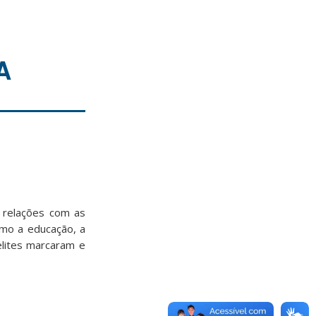
A
s relações com as
omo a educação, a
elites marcaram e