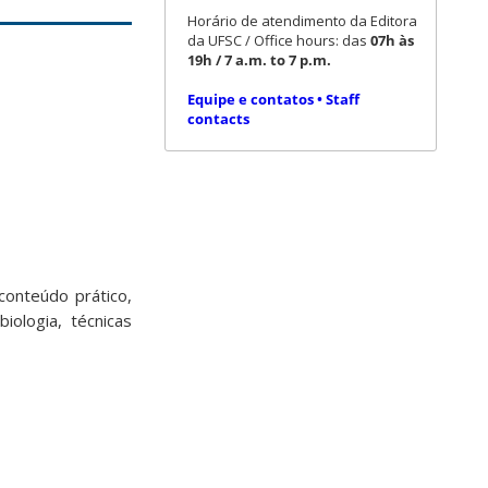
Horário de atendimento da Editora
da UFSC / Office hours: das
07h às
19h / 7 a.m. to 7 p.m.
Equipe e contatos • Staff
contacts
conteúdo prático,
iologia, técnicas