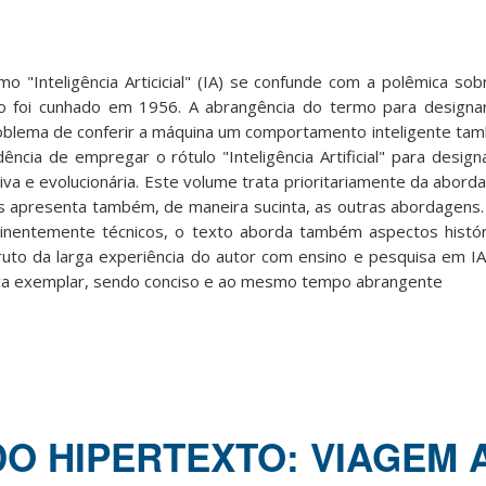
o "Inteligência Articicial" (IA) se confunde com a polêmica sob
o foi cunhado em 1956. A abrangência do termo para designa
oblema de conferir a máquina um comportamento inteligente tam
ncia de empregar o rótulo "Inteligência Artificial" para design
iva e evolucionária. Este volume trata prioritariamente da abor
as apresenta também, de maneira sucinta, as outras abordagens
nentemente técnicos, o texto aborda também aspectos históri
uto da larga experiência do autor com ensino e pesquisa em IA,
ca exemplar, sendo conciso e ao mesmo tempo abrangente
DO HIPERTEXTO: VIAGEM 