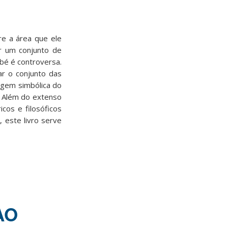
re a área que ele
r um conjunto de
bé é controversa.
ar o conjunto das
dagem simbólica do
. Além do extenso
cos e filosóficos
 este livro serve
AO