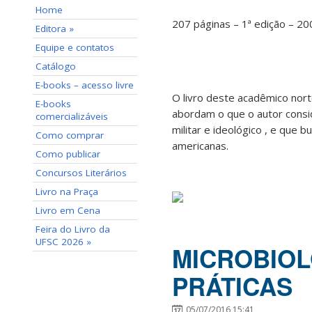
Home
207 páginas – 1ª edição – 20
Editora »
Equipe e contatos
Catálogo
E-books – acesso livre
O livro deste acadêmico nort
E-books
abordam o que o autor consi
comercializáveis
militar e ideológico , e que 
Como comprar
americanas.
Como publicar
Concursos Literários
Livro na Praça
Livro em Cena
Feira do Livro da
UFSC 2026 »
MICROBIOL
PRÁTICAS
05/07/2016 15:41